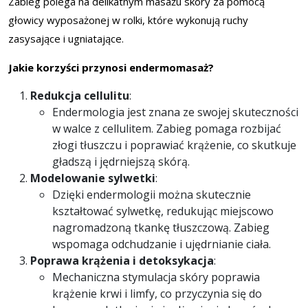
Zabieg polega na delikatnym masażu skóry za pomocą
głowicy wyposażonej w rolki, które wykonują ruchy
zasysające i ugniatające.
Jakie korzyści przynosi endermomasaż?
Redukcja cellulitu
:
Endermologia jest znana ze swojej skuteczności
w walce z cellulitem. Zabieg pomaga rozbijać
złogi tłuszczu i poprawiać krążenie, co skutkuje
gładszą i jędrniejszą skórą.
Modelowanie sylwetki
:
Dzięki endermologii można skutecznie
kształtować sylwetkę, redukując miejscowo
nagromadzoną tkankę tłuszczową. Zabieg
wspomaga odchudzanie i ujędrnianie ciała.
Poprawa krążenia i detoksykacja
:
Mechaniczna stymulacja skóry poprawia
krążenie krwi i limfy, co przyczynia się do